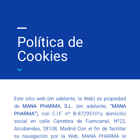
Política de
Cookies
Este sitio web (en adelante, la Web) es propiedad
de
MANA PHARMA, S.L.
(en adelante,
“MANA
PHARMA”
), con C.I.F. nº B-87295101y domicilio
social en calle Carretera de Fuencarral, Nº22,
Alcobendas, 28108, Madrid
Con el fin de facilitar
su navegación por la Web, MANA PHARMA le