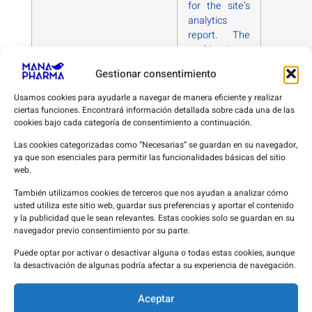
for the site’s
analytics
report. The
cookie stores
information
Gestionar consentimiento
anonymously
and assigns a
Usamos cookies para ayudarle a navegar de manera eficiente y realizar
randomly
ciertas funciones. Encontrará información detallada sobre cada una de las
generated
cookies bajo cada categoría de consentimiento a continuación.
number to
Las cookies categorizadas como “Necesarias” se guardan en su navegador,
recognize
ya que son esenciales para permitir las funcionalidades básicas del sitio
unique
web.
visitors.
También utilizamos cookies de terceros que nos ayudan a analizar cómo
usted utiliza este sitio web, guardar sus preferencias y aportar el contenido
_gid
Installed by
1 day
y la publicidad que le sean relevantes. Estas cookies solo se guardan en su
navegador previo consentimiento por su parte.
Google
Analytics, _gid
Puede optar por activar o desactivar alguna o todas estas cookies, aunque
cookie stores
la desactivación de algunas podría afectar a su experiencia de navegación.
information
on how
Aceptar
visitors use a