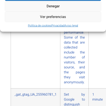
website,
Denegar
while also
creating an
Ver preferencias
analytics
report of the
Política de cookies
Privacidad
Aviso legal
website’s
performance.
Some of the
data that are
collected
include the
number of
visitors, their
source, and
the pages
they visit
anonymously.
_gat_gtag_UA_255960781_1
Set by
1
Google to
minute
distinguish