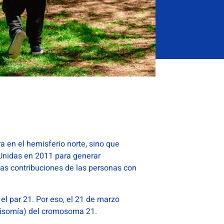
a en el hemisferio norte, sino que
 Unidas en 2011 para generar
osas contribuciones de las personas con
l par 21. Por eso, el 21 de marzo
(trisomía) del cromosoma 21.