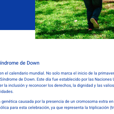
 Síndrome de Down
n el calendario mundial. No solo marca el inicio de la primaver
 Síndrome de Down. Este día fue establecido por las Naciones
r la inclusión y reconocer los derechos, la dignidad y las vali
idades.
genética causada por la presencia de un cromosoma extra en e
lica para esta celebración, ya que representa la triplicación 