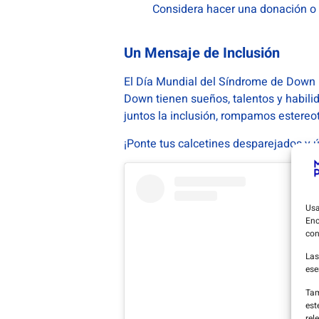
Considera hacer una donación o p
Un Mensaje de Inclusión
El Día Mundial del Síndrome de Down n
Down tienen sueños, talentos y habil
juntos la inclusión, rompamos estereo
¡Ponte tus calcetines desparejados y ú
Usa
Enc
con
Las
ese
Tam
est
rel