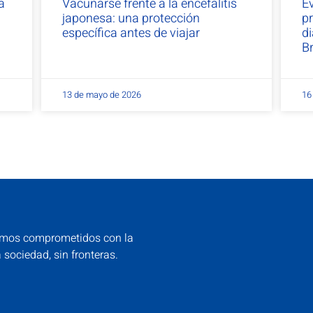
a
Vacunarse frente a la encefalitis
Ev
japonesa: una protección
p
específica antes de viajar
d
B
13 de mayo de 2026
16
mos comprometidos con la
a sociedad, sin fronteras.