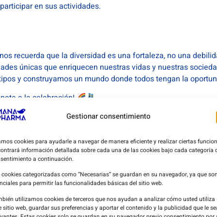
articipar en sus actividades.
os recuerda que la diversidad es una fortaleza, no una debil
idades únicas que enriquecen nuestras vidas y nuestras socied
tipos y construyamos un mundo donde todos tengan la oportunid
nete a la celebración!
Gestionar consentimiento
mos cookies para ayudarle a navegar de manera eficiente y realizar ciertas funcion
ontrará información detallada sobre cada una de las cookies bajo cada categoría 
sentimiento a continuación.
 cookies categorizadas como “Necesarias” se guardan en su navegador, ya que so
nciales para permitir las funcionalidades básicas del sitio web.
bién utilizamos cookies de terceros que nos ayudan a analizar cómo usted utiliza
e sitio web, guardar sus preferencias y aportar el contenido y la publicidad que le s
evantes. Estas cookies solo se guardan en su navegador previo consentimiento por 