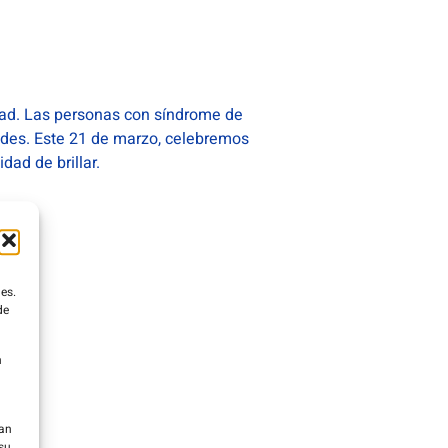
idad. Las personas con síndrome de
ades. Este 21 de marzo, celebremos
ad de brillar.
es.
de
n
ean
su