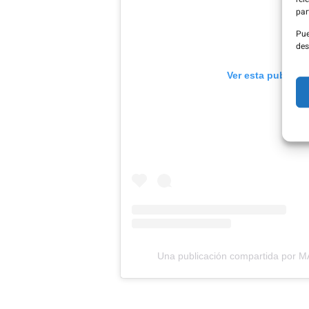
par
Pue
des
Ver esta publica
Una publicación compartida po