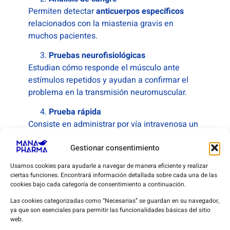
Permiten detectar
anticuerpos específicos
relacionados con la miastenia gravis en
muchos pacientes.
Pruebas neurofisiológicas
Estudian cómo responde el músculo ante
estímulos repetidos y ayudan a confirmar el
problema en la transmisión neuromuscular.
Prueba rápida
Consiste en administrar por vía intravenosa un
medicamento de acción rápida que mejora
Gestionar consentimiento
temporalmente la comunicación entre el nervio
y el músculo.
Usamos cookies para ayudarle a navegar de manera eficiente y realizar
En personas con miastenia gravis puede
ciertas funciones. Encontrará información detallada sobre cada una de las
cookies bajo cada categoría de consentimiento a continuación.
observarse una
mejoría breve y clara de la
fuerza
, por ejemplo, elevación del párpado
Las cookies categorizadas como “Necesarias” se guardan en su navegador,
caído o mejoría de la voz, lo que apoya el
ya que son esenciales para permitir las funcionalidades básicas del sitio
web.
diagnóstico.