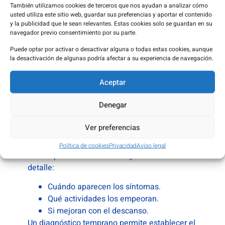
También utilizamos cookies de terceros que nos ayudan a analizar cómo
Estudio del timo
usted utiliza este sitio web, guardar sus preferencias y aportar el contenido
En algunos casos se realizan pruebas de
y la publicidad que le sean relevantes. Estas cookies solo se guardan en su
navegador previo consentimiento por su parte.
imagen del tórax para valorar el estado del
timo, una glándula que puede estar implicada
Puede optar por activar o desactivar alguna o todas estas cookies, aunque
la desactivación de algunas podría afectar a su experiencia de navegación.
en la enfermedad.
Aceptar
La importancia de actuar ante los
Denegar
primeros síntomas
Ver preferencias
Si aparecen síntomas compatibles con
miastenia gravis, es recomendable consultar
Política de cookies
Privacidad
Aviso legal
con un profesional sanitario y describir con
detalle:
Cuándo aparecen los síntomas.
Qué actividades los empeoran.
Si mejoran con el descanso.
Un diagnóstico temprano permite establecer el