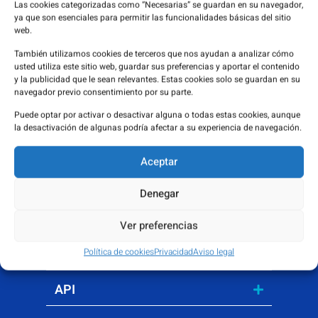
Ofrecemos una
Las cookies categorizadas como “Necesarias” se guardan en su navegador,
amplia gama de
ya que son esenciales para permitir las funcionalidades básicas del sitio
web.
productos en el sector
También utilizamos cookies de terceros que nos ayudan a analizar cómo
sanitario, desde
usted utiliza este sitio web, guardar sus preferencias y aportar el contenido
y la publicidad que le sean relevantes. Estas cookies solo se guardan en su
medicamentos y API
navegador previo consentimiento por su parte.
hasta productos
Puede optar por activar o desactivar alguna o todas estas cookies, aunque
la desactivación de algunas podría afectar a su experiencia de navegación.
sanitarios y equipos
de laboratorio
Aceptar
Denegar
Medicamentos
Ver preferencias
Productos sanitarios
Política de cookies
Privacidad
Aviso legal
API