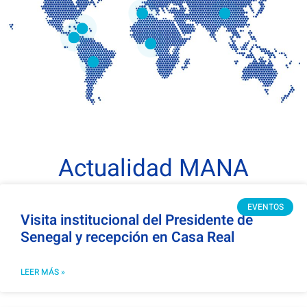
harma.net
nicaragua@manapharma.net
china.ext@manapharma.net
bolivia@manapharma.net
guinea@manapharma.net
Actualidad MANA
EVENTOS
Visita institucional del Presidente de
Senegal y recepción en Casa Real
LEER MÁS »