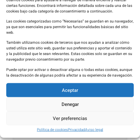
ciertas funciones. Encontrará información detallada sobre cada una de las
cookies bajo cada categoría de consentimiento a continuación.
Las cookies categorizadas como “Necesarias” se guardan en su navegador,
ya que son esenciales para permitir las funcionalidades básicas del sitio
web.
También utilizamos cookies de terceros que nos ayudan a analizar cómo
usted utiliza este sitio web, guardar sus preferencias y aportar el contenido
y la publicidad que le sean relevantes. Estas cookies solo se guardan en su
navegador previo consentimiento por su parte.
Vacunarse frente a la encefalitis
Puede optar por activar o desactivar alguna o todas estas cookies, aunque
japonesa: una protección específica
la desactivación de algunas podría afectar a su experiencia de navegación.
antes de viajar
Aceptar
13 de mayo de 2026
Denegar
Ver preferencias
Política de cookies
Privacidad
Aviso legal