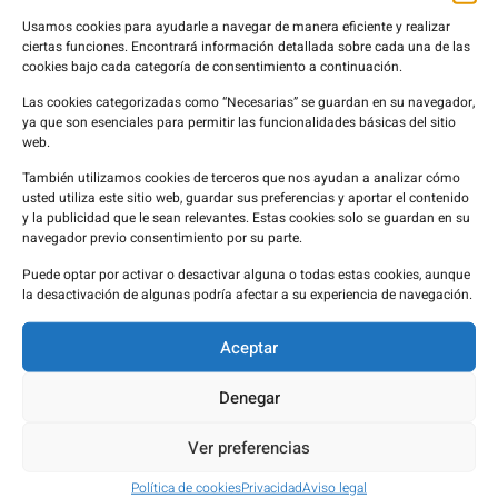
1 de junio de 2026
Usamos cookies para ayudarle a navegar de manera eficiente y realizar
ciertas funciones. Encontrará información detallada sobre cada una de las
cookies bajo cada categoría de consentimiento a continuación.
Las cookies categorizadas como “Necesarias” se guardan en su navegador,
ya que son esenciales para permitir las funcionalidades básicas del sitio
web.
También utilizamos cookies de terceros que nos ayudan a analizar cómo
usted utiliza este sitio web, guardar sus preferencias y aportar el contenido
y la publicidad que le sean relevantes. Estas cookies solo se guardan en su
navegador previo consentimiento por su parte.
Puede optar por activar o desactivar alguna o todas estas cookies, aunque
la desactivación de algunas podría afectar a su experiencia de navegación.
Vacunarse frente a la encefalitis
japonesa: una protección específica
antes de viajar
Aceptar
Denegar
13 de mayo de 2026
Ver preferencias
Política de cookies
Privacidad
Aviso legal