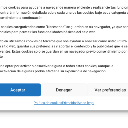
cinas MANA PHARMA China.
mos cookies para ayudarle a navegar de manera eficiente y realizar ciertas funcion
er relaciones sólidas con nuestros Clientes, basadas en la conf
ontrará información detallada sobre cada una de las cookies bajo cada categoría 
sentimiento a continuación.
ello nos comprometemos a cumplir todos los requisitos legales 
os Clientes y Proveedores, o los que internamente hayamos sus
 cookies categorizadas como “Necesarias” se guardan en su navegador, ya que so
nciales para permitir las funcionalidades básicas del sitio web.
oso equipo humano, profesionales cualificados que atienden de 
bién utilizamos cookies de terceros que nos ayudan a analizar cómo usted utiliza
es actuales, sino para también adelantarse a sus futuras expe
e sitio web, guardar sus preferencias y aportar el contenido y la publicidad que le s
 la mejora continua.
evantes. Estas cookies solo se guardan en su navegador previo consentimiento por 
te.
nuestros Proveedores, que son seleccionados y evaluados en cu
de optar por activar o desactivar alguna o todas estas cookies, aunque la
a garantía.
activación de algunas podría afectar a su experiencia de navegación.
ción y crecimiento de la empresa, afrontando nuevos retos qu
Aceptar
Denegar
Ver preferencias
Política de cookies
Privacidad
Aviso legal