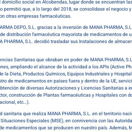
 domicilio social en Alcobendas, lugar donde se encuentran las 
permitió que, a lo largo del 2018, se consolidase el negocio
 con otras empresas farmacéuticas.
RMA DEPO, S.L. gracias a la inversión de MANA PHARMA, S.L. 
 de distribución farmacéutica mayorista de medicamentos de 
 PHARMA, S.L. decidió trasladar sus Instalaciones de almacen
icencias Sanitarias que obraban en poder de MANA PHARMA, S.L
ones, ampliando el alcance de la actividad a los APIs (Active P
la Dieta, Productos Químicos, Equipos Industriales y Hospitala
tro de medicamentos en países fuera y dentro de la UE, servici
btención de diversas Autorizaciones y Licencias Sanitarias a 
ctor, construcción de Plantas farmacéuticas y Hospitales con 
acional, etc…).
sanitaria que realiza MANA PHARMA, S.L. en el territorio nacio
Situaciones Especiales (MSE), en connivencia con las Autorida
ro de medicamentos que se producen en nuestro país. Además,