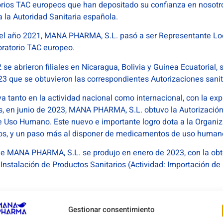
ios TAC europeos que han depositado su confianza en nosot
a la Autoridad Sanitaria española.
 el año 2021, MANA PHARMA, S.L. pasó a ser Representante Lo
ratorio TAC europeo.
e abrieron filiales en Nicaragua, Bolivia y Guinea Ecuatorial, 
23 que se obtuvieron las correspondientes Autorizaciones sanit
tiva tanto en la actividad nacional como internacional, con la e
es, en junio de 2023, MANA PHARMA, S.L. obtuvo la Autorización
Uso Humano. Este nuevo e importante logro dota a la Organiza
os, y un paso más al disponer de medicamentos de uso hum
a de MANA PHARMA, S.L. se produjo en enero de 2023, con la obt
nstalación de Productos Sanitarios (Actividad: Importación de 
a de productos sanitarios, en julio de 2024 se obtuvieron la C
SO 9001:2015.
Gestionar consentimiento