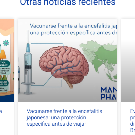
Otras noticias recientes
a
Vacunarse frente a la encefalitis
Ev
japonesa: una protección
p
específica antes de viajar
d
B