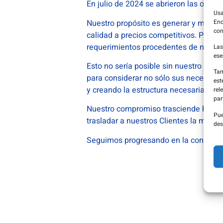
En julio de 2024 se abrieron las ofi
Usa
Nuestro propósito es generar y manten
Enc
con
calidad a precios competitivos. Para 
requerimientos procedentes de nuestr
Las
ese
Esto no sería posible sin nuestro vali
Tam
para considerar no sólo sus necesidad
est
y creando la estructura necesaria para
rel
par
Nuestro compromiso trasciende hasta 
Pue
trasladar a nuestros Clientes la máxim
des
Seguimos progresando en la consolida