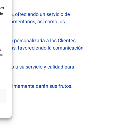
es.
ianza, ofreciendo un servicio de
de
y reglamentarios, así como los
crito.
n
forma personalizada a los Clientes,
ctativas, favoreciendo la comunicación
ean
su
anto a su servicio y calidad para
e próximamente darán sus frutos.