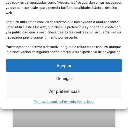
Las cookies categorizadas como “Necesarias” se guardan en su navegador,
ya que son esenciales para permitir las funcionalidades básicas del sitio
web.
También utilizamos cookies de terceros que nos ayudan a analizar cómo
usted utiliza este sitio web, guardar sus preferencias y aportar el contenido
Vacunarse frente a la encefalitis
y la publicidad que le sean relevantes. Estas cookies solo se guardan en su
japonesa: una protección específica
navegador previo consentimiento por su parte.
antes de viajar
Puede optar por activar o desactivar alguna o todas estas cookies, aunque
la desactivación de algunas podría afectar a su experiencia de navegación.
13 de mayo de 2026
Aceptar
Denegar
Ver preferencias
Política de cookies
Privacidad
Aviso legal