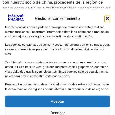
con nuestro socio de China, procedente de la región de
Anhui cerca de Pekín. Este hito fortalece nuestra presencia
en el mercado asiático y refuerza nuestro compromiso con
Gestionar consentimiento
llevar la salud a todos los lugares del mundo.
Usamos cookies para ayudarle a navegar de manera eficiente y realizar
ciertas funciones. Encontrará información detallada sobre cada una de las
cookies bajo cada categoría de consentimiento a continuación.
Las cookies categorizadas como “Necesarias” se guardan en su navegador,
ya que son esenciales para permitir las funcionalidades básicas del sitio
web.
Certificaciones
Farmacovigilancia
También utilizamos cookies de terceros que nos ayudan a analizar cómo
Certificados BPD
usted utiliza este sitio web, guardar sus preferencias y aportar el contenido
Reacciones adversas
y la publicidad que le sean relevantes. Estas cookies solo se guardan en su
Autorización TAC
navegador previo consentimiento por su parte.
Autorización WDA
Licencia Importación PS
Puede optar por activar o desactivar alguna o todas estas cookies, aunque
la desactivación de algunas podría afectar a su experiencia de navegación.
RUESA
Repositorio de
Aceptar
Certificaciones
Denegar