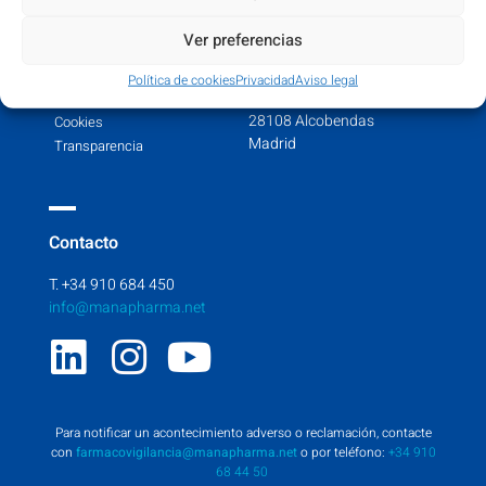
Legal
Head office
Ver preferencias
Info Legal
Ctra. de Fuencarral, 22
Política de cookies
Privacidad
Aviso legal
(Km 15,400)
Privacidad
28108 Alcobendas
Cookies
Madrid
Transparencia
Contacto
T. +34 910 684 450
info@manapharma.net
Para notificar un acontecimiento adverso o reclamación, contacte
con
farmacovigilancia@manapharma.net
o por teléfono:
+34 910
68 44 50