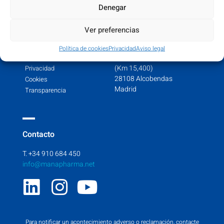
Denegar
Ver preferencias
Legal
Head office
Política de cookies
Privacidad
Aviso legal
Info Legal
Ctra. de Fuencarral, 22
(Km 15,400)
Privacidad
28108 Alcobendas
Cookies
Madrid
Transparencia
Contacto
T. +34 910 684 450
info@manapharma.net
Para notificar un acontecimiento adverso o reclamación, contacte