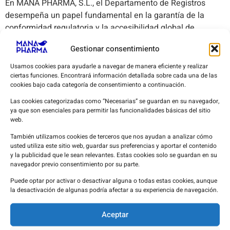
En MANA PHARMA, S.L., el Departamento de Registros
desempeña un papel fundamental en la garantía de la
conformidad regulatoria y la accesibilidad global de
medicamentos para uso humano, medicamentos
Gestionar consentimiento
veterinarios, productos sanitarios, cosméticos y
complementos alimenticios.
Usamos cookies para ayudarle a navegar de manera eficiente y realizar
ciertas funciones. Encontrará información detallada sobre cada una de las
cookies bajo cada categoría de consentimiento a continuación.
Las cookies categorizadas como “Necesarias” se guardan en su navegador,
ya que son esenciales para permitir las funcionalidades básicas del sitio
web.
También utilizamos cookies de terceros que nos ayudan a analizar cómo
Certificaciones
Farmacovigilancia
usted utiliza este sitio web, guardar sus preferencias y aportar el contenido
Certificados BPD
y la publicidad que le sean relevantes. Estas cookies solo se guardan en su
Reacciones adversas
navegador previo consentimiento por su parte.
Autorización TAC
Autorización WDA
Puede optar por activar o desactivar alguna o todas estas cookies, aunque
la desactivación de algunas podría afectar a su experiencia de navegación.
Licencia Importación PS
RUESA
Aceptar
Repositorio de
Certificaciones